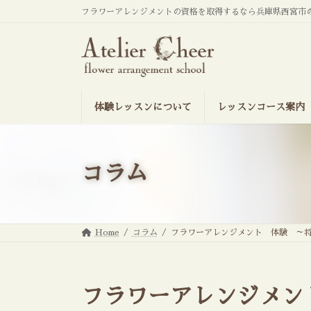
コ
ナ
フラワーアレンジメントの資格を取得するなら兵庫県西宮市
ン
ビ
テ
ゲ
ン
ー
ツ
シ
へ
ョ
ス
ン
キ
に
ッ
移
体験レッスンについて
レッスンコース案内
プ
動
コラム
Home
コラム
フラワーアレンジメント 体験 ～
フラワーアレンジメン