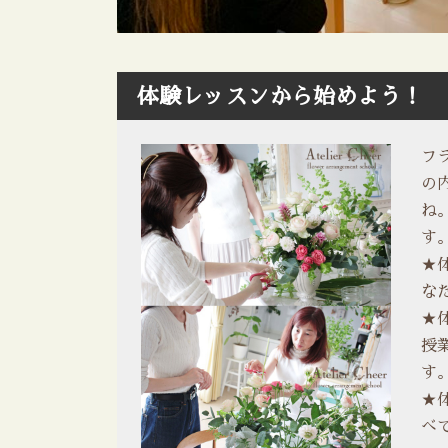
体験レッスンから始めよう！
フ
の
ね。
す
★
な
★
授
す
★
べ