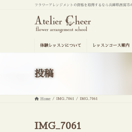
コ
ナ
フラワーアレンジメントの資格を取得するなら兵庫県西宮市
ン
ビ
テ
ゲ
ン
ー
ツ
シ
へ
ョ
ス
ン
キ
に
ッ
移
体験レッスンについて
レッスンコース案内
プ
動
投稿
Home
IMG_7061
IMG_7061
IMG_7061