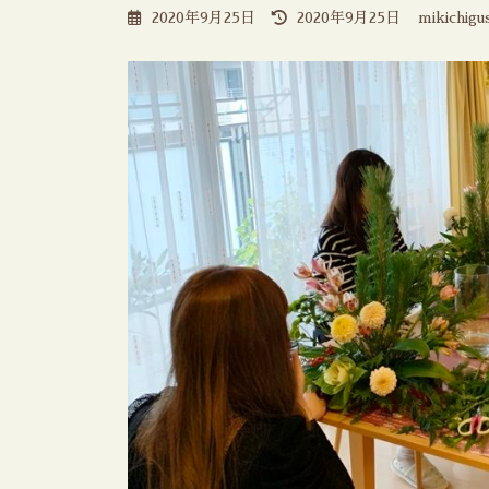
最
2020年9月25日
2020年9月25日
mikichigu
終
更
新
日
時
: