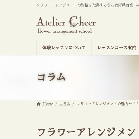
コ
ナ
フラワーアレンジメントの資格を取得するなら兵庫県西宮市
ン
ビ
テ
ゲ
ン
ー
ツ
シ
へ
ョ
ス
ン
キ
に
ッ
移
体験レッスンについて
レッスンコース案内
プ
動
コラム
Home
コラム
フラワーアレンジメントの魅力～イ
フラワーアレンジメン