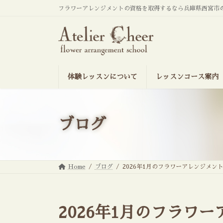
コ
ナ
フラワーアレンジメントの資格を取得するなら兵庫県西宮市
ン
ビ
テ
ゲ
ン
ー
ツ
シ
へ
ョ
ス
ン
キ
に
ッ
移
体験レッスンについて
レッスンコース案内
プ
動
ブログ
Home
ブログ
2026年1月のフラワーアレンジメン
2026年1月のフラワ